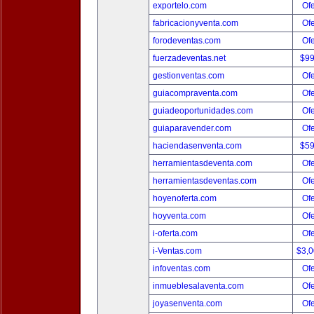
exportelo.com
Ofe
fabricacionyventa.com
Ofe
forodeventas.com
Ofe
fuerzadeventas.net
$9
gestionventas.com
Ofe
guiacompraventa.com
Ofe
guiadeoportunidades.com
Ofe
guiaparavender.com
Ofe
haciendasenventa.com
$5
herramientasdeventa.com
Ofe
herramientasdeventas.com
Ofe
hoyenoferta.com
Ofe
hoyventa.com
Ofe
i-oferta.com
Ofe
i-Ventas.com
$3,
infoventas.com
Ofe
inmueblesalaventa.com
Ofe
joyasenventa.com
Ofe