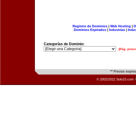
Registro de Dominios
|
Web Hosting
|
D
Dominios Expirados
|
Industrias
|
Indu
Categorías de Dominio:
[Pág. princi
** Precios expre
© 2002/2022 Solo10.com