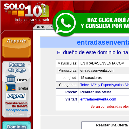
entradasenvent
El dueño de este dominio lo ha
Mayusculas:
ENTRADASENVENTA.COM
Minusculas:
entradasenventa.com
Longitud:
15 caracteres
Categorias:
TelevisiÃ³n y EspectÃ¡culos
,
Ve
Precio:
Realizar una oferta!
Visitar!
entradasenventa.com
Serán consideradas ofer
Realizar una Oferta