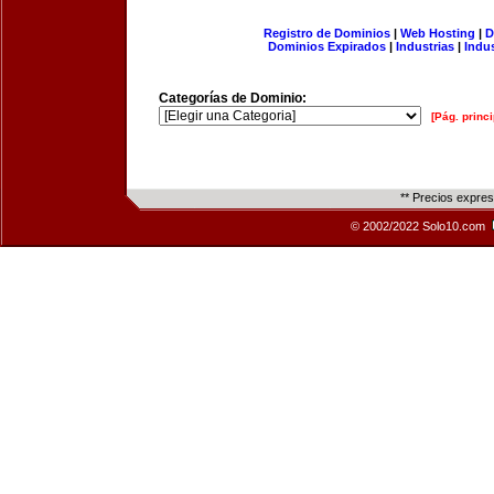
Registro de Dominios
|
Web Hosting
|
D
Dominios Expirados
|
Industrias
|
Indu
Categorías de Dominio:
[Pág. princi
** Precios expre
© 2002/2022 Solo10.com