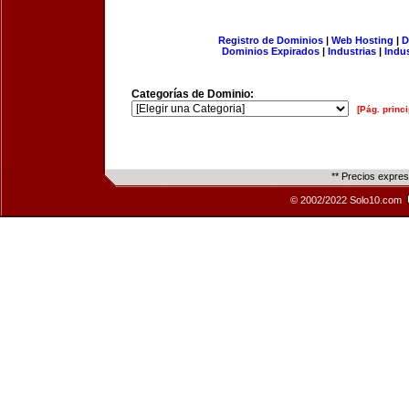
Registro de Dominios
|
Web Hosting
|
D
Dominios Expirados
|
Industrias
|
Indu
Categorías de Dominio:
[Pág. princi
** Precios expre
© 2002/2022 Solo10.com