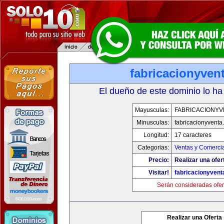
fabricacionyven
El dueño de este dominio lo ha
Mayusculas:
FABRICACIONYV
Minusculas:
fabricacionyventa
Longitud:
17 caracteres
Categorias:
Ventas y Comercia
Precio:
Realizar una ofer
Visitar!
fabricacionyven
Serán consideradas ofer
Realizar una Oferta