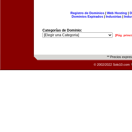
Registro de Dominios
|
Web Hosting
|
D
Dominios Expirados
|
Industrias
|
Indu
Categorías de Dominio:
[Pág. princi
** Precios expre
© 2002/2022 Solo10.com