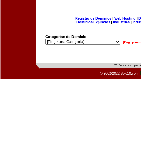
Registro de Dominios
|
Web Hosting
|
D
Dominios Expirados
|
Industrias
|
Indu
Categorías de Dominio:
[Pág. princi
** Precios expre
© 2002/2022 Solo10.com