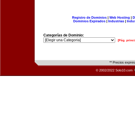
Registro de Dominios
|
Web Hosting
|
D
Dominios Expirados
|
Industrias
|
Indu
Categorías de Dominio:
[Pág. princi
** Precios expre
© 2002/2022 Solo10.com