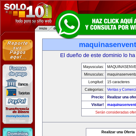
maquinasenven
El dueño de este dominio lo ha
Mayusculas:
MAQUINASENV
Minusculas:
maquinasenvent
Longitud:
15 caracteres
Categorias:
Ventas y Comerci
Precio:
Realizar una ofe
Visitar!
maquinasenven
Serán consideradas ofer
Realizar una Oferta