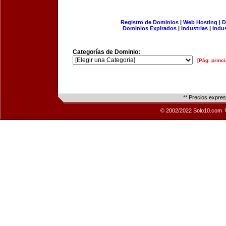
Registro de Dominios
|
Web Hosting
|
D
Dominios Expirados
|
Industrias
|
Indu
Categorías de Dominio:
[Pág. princi
** Precios expre
© 2002/2022 Solo10.com