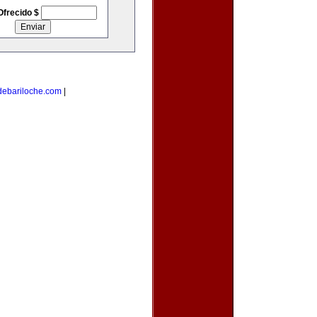
Ofrecido $
debariloche.com
|