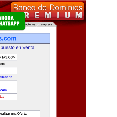
as.com
 puesto en Venta
RTAS.COM
.com
alizacion
s.com
tas
ealizar una Oferta