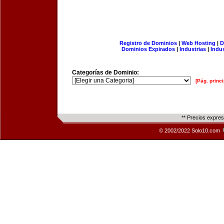
Registro de Dominios
|
Web Hosting
|
D
Dominios Expirados
|
Industrias
|
Indu
Categorías de Dominio:
[Pág. princi
** Precios expre
© 2002/2022 Solo10.com