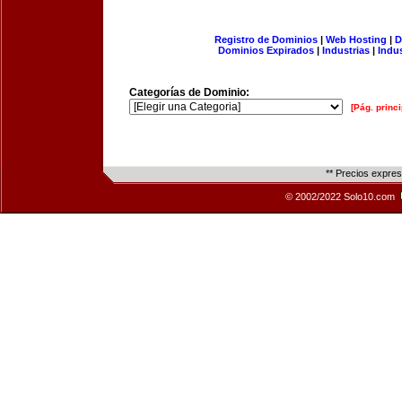
Registro de Dominios
|
Web Hosting
|
D
Dominios Expirados
|
Industrias
|
Indu
Categorías de Dominio:
[Pág. princi
** Precios expre
© 2002/2022 Solo10.com