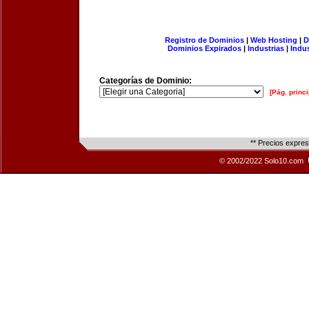
Registro de Dominios
|
Web Hosting
|
D
Dominios Expirados
|
Industrias
|
Indu
Categorías de Dominio:
[Pág. princi
** Precios expre
© 2002/2022 Solo10.com