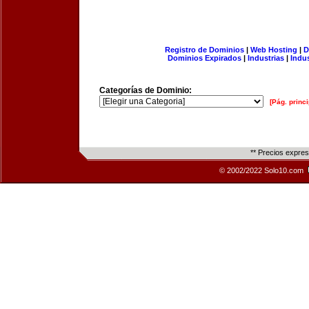
Registro de Dominios
|
Web Hosting
|
D
Dominios Expirados
|
Industrias
|
Indu
Categorías de Dominio:
[Pág. princi
** Precios expre
© 2002/2022 Solo10.com