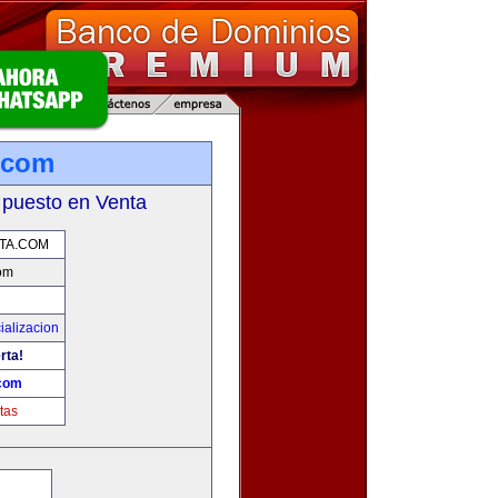
.com
 puesto en Venta
TA.COM
om
ializacion
rta!
com
tas