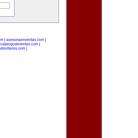
om
|
asesoriaenventas.com
|
|
catalogodeventas.com
|
blicitarios.com
|