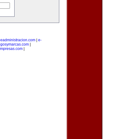
|
eadministracion.com
|
e-
ogosymarcas.com
|
empresas.com
|