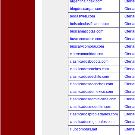
argentinaindex.com
Oferta
blogdescargas.com
Oferta
bodasweb.com
Oferta
bolsadeclasificados.com
Oferta
buscamascotas.com
Oferta
buscaromance.com
Oferta
buscarycomprar.com
Oferta
cibercomunidad.com
Oferta
clasificadosbogota.com
Oferta
clasificadoscoches.com
Oferta
clasificadosdechile.com
Oferta
clasificadosdecoches.com
Oferta
clasificadosdemexico.com
Oferta
clasificadosdominicana.com
Oferta
clasificadosmedellin.com
Oferta
clasificadospropiedades.com
Oferta
clasificadosregionales.com
Oferta
clubcompras.net
Oferta