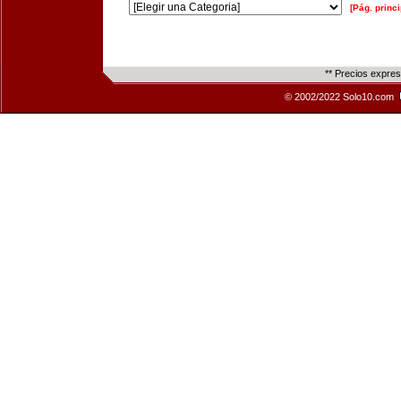
[Pág. princi
** Precios expre
© 2002/2022 Solo10.com