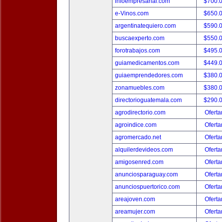
infoempresarial.com
$700.
e-Vinos.com
$650.
argentinatequiero.com
$590.
buscaexperto.com
$550.
forotrabajos.com
$495.
guiamedicamentos.com
$449.
guiaemprendedores.com
$380.
zonamuebles.com
$380.
directorioguatemala.com
$290.
agrodirectorio.com
Oferta
agroindice.com
Oferta
agromercado.net
Oferta
alquilerdevideos.com
Oferta
amigosenred.com
Oferta
anunciosparaguay.com
Oferta
anunciospuertorico.com
Oferta
areajoven.com
Oferta
areamujer.com
Oferta