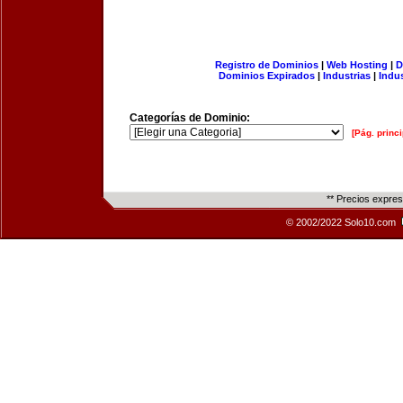
Registro de Dominios
|
Web Hosting
|
D
Dominios Expirados
|
Industrias
|
Indu
Categorías de Dominio:
[Pág. princi
** Precios expre
© 2002/2022 Solo10.com