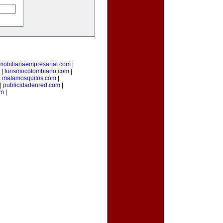
mobiliariaempresarial.com
|
|
turismocolombiano.com
|
|
matamosquitos.com
|
|
publicidadenred.com
|
om
|