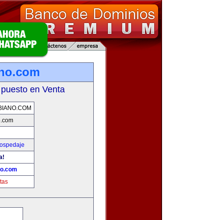
ano.com
 puesto en Venta
BIANO.COM
o.com
Hospedaje
a!
no.com
tas