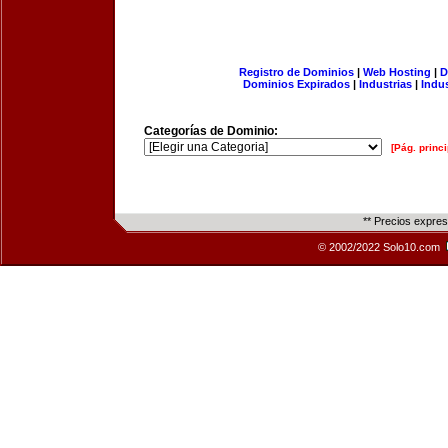
Registro de Dominios
|
Web Hosting
|
D
Dominios Expirados
|
Industrias
|
Indu
Categorías de Dominio:
[Pág. princi
** Precios expre
© 2002/2022 Solo10.com