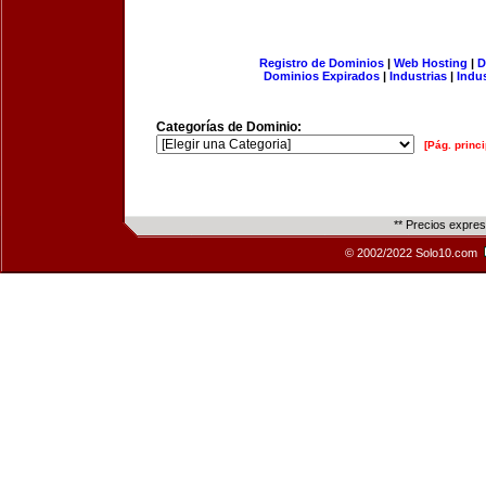
Registro de Dominios
|
Web Hosting
|
D
Dominios Expirados
|
Industrias
|
Indu
Categorías de Dominio:
[Pág. princi
** Precios expre
© 2002/2022 Solo10.com