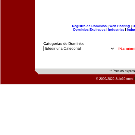
Registro de Dominios
|
Web Hosting
|
D
Dominios Expirados
|
Industrias
|
Indu
Categorías de Dominio:
[Pág. princi
** Precios expre
© 2002/2022 Solo10.com