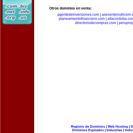
Otros dominios en venta:
agentedeinversiones.com
|
asesordenutricion
planeamientofinanciero.com
|
altacordoba.co
directoriodecompras.com
|
perupro
Registro de Dominios
|
Web Hosting
|
D
Dominios Expirados
|
Industrias
|
Indu