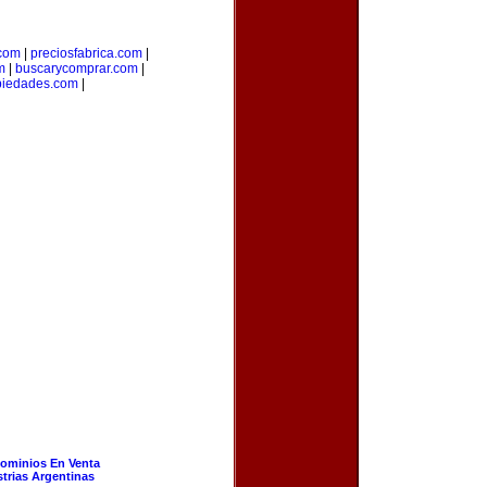
.com
|
preciosfabrica.com
|
m
|
buscarycomprar.com
|
piedades.com
|
ominios En Venta
strias Argentinas