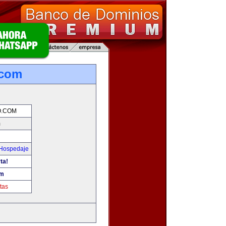
.com
O.COM
m
 Hospedaje
ta!
om
tas