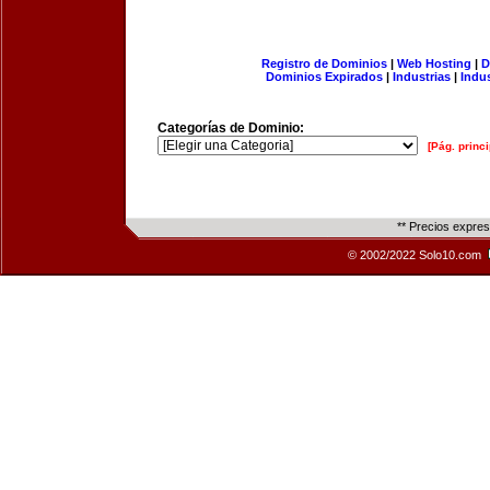
Registro de Dominios
|
Web Hosting
|
D
Dominios Expirados
|
Industrias
|
Indu
Categorías de Dominio:
[Pág. princi
** Precios expre
© 2002/2022 Solo10.com