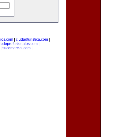
ios.com
|
ciudadturistica.com
|
bdeprofesionales.com
|
|
sucomercial.com
|