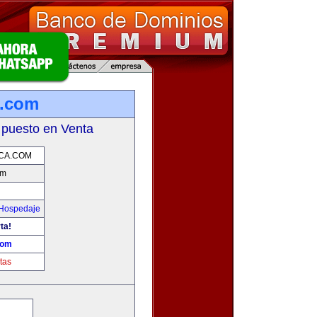
a.com
 puesto en Venta
ICA.COM
om
 Hospedaje
ta!
com
tas