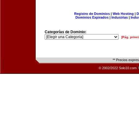
Registro de Dominios
|
Web Hosting
|
D
Dominios Expirados
|
Industrias
|
Indu
Categorías de Dominio:
[Pág. princi
** Precios expre
© 2002/2022 Solo10.com