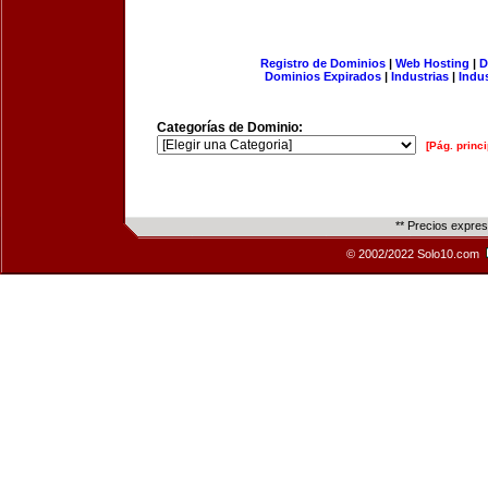
Registro de Dominios
|
Web Hosting
|
D
Dominios Expirados
|
Industrias
|
Indu
Categorías de Dominio:
[Pág. princi
** Precios expre
© 2002/2022 Solo10.com