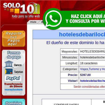
hotelesdebarilo
El dueño de este dominio lo ha
Mayusculas:
HOTELESDEBARI
Minusculas:
hotelesdebariloch
Longitud:
18 caracteres
Categorias:
Viajes,Turismo y H
Precio:
$397.00
Visitar!
hotelesdebariloch
Serán consideradas ofer
R