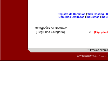
Registro de Dominios
|
Web Hosting
|
D
Dominios Expirados
|
Industrias
|
Indu
Categorías de Dominio:
[Pág. princi
** Precios expre
© 2002/2022 Solo10.com