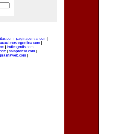
citas.com
|
paginacentral.com
|
vacacionesargentina.com
|
com
|
traficogratis.com
|
.com
|
salaprensa.com
|
prasnaweb.com
|