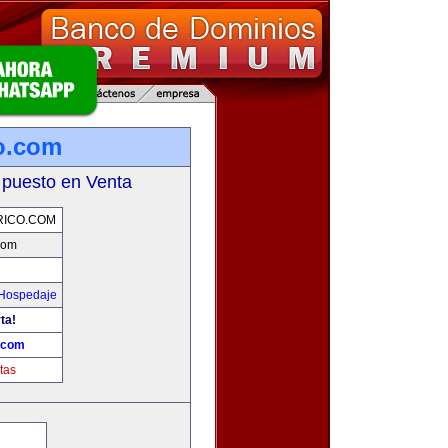
co.com
 puesto en Venta
RICO.COM
.com
 Hospedaje
ta!
o.com
tas