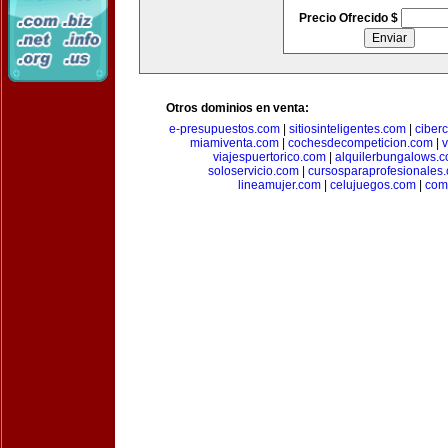
Precio Ofrecido $
Otros dominios en venta:
e-presupuestos.com
|
sitiosinteligentes.com
|
ciber
miamiventa.com
|
cochesdecompeticion.com
|
viajespuertorico.com
|
alquilerbungalows.
soloservicio.com
|
cursosparaprofesionales
lineamujer.com
|
celujuegos.com
|
com