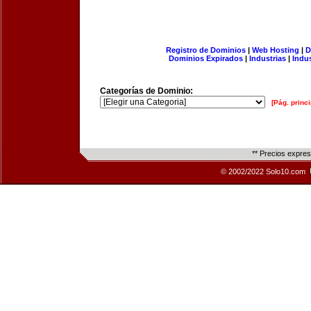
Registro de Dominios
|
Web Hosting
|
D
Dominios Expirados
|
Industrias
|
Indu
Categorías de Dominio:
[Pág. princi
** Precios expre
© 2002/2022 Solo10.com