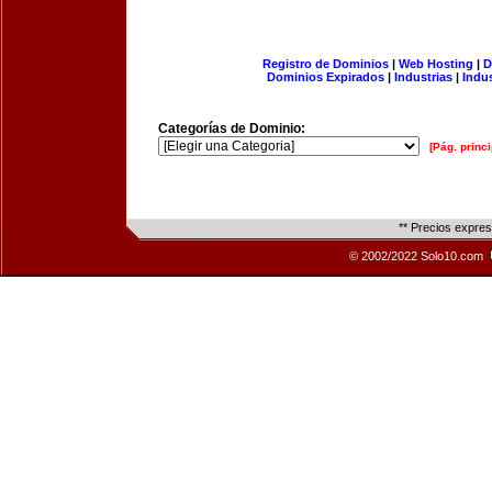
Registro de Dominios
|
Web Hosting
|
D
Dominios Expirados
|
Industrias
|
Indu
Categorías de Dominio:
[Pág. princi
** Precios expre
© 2002/2022 Solo10.com