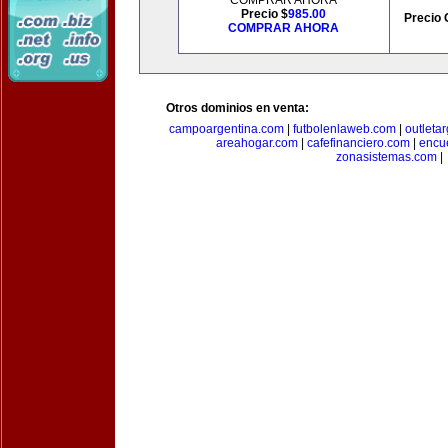
COMPRAR AHORA
Precio $
985.00
Precio 
COMPRAR AHORA
Otros dominios en venta:
campoargentina.com
|
futbolenlaweb.com
|
outleta
areahogar.com
|
cafefinanciero.com
|
encu
zonasistemas.com
|