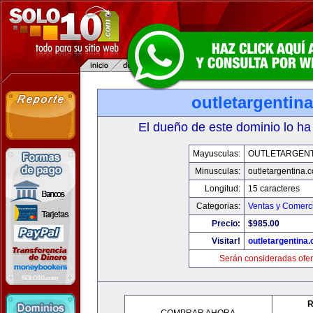
outletargentin
El dueño de este dominio lo ha
Mayusculas:
OUTLETARGENT
Minusculas:
outletargentina.
Longitud:
15 caracteres
Categorias:
Ventas y Comerci
Precio:
$985.00
Visitar!
outletargentina
Serán consideradas ofer
R