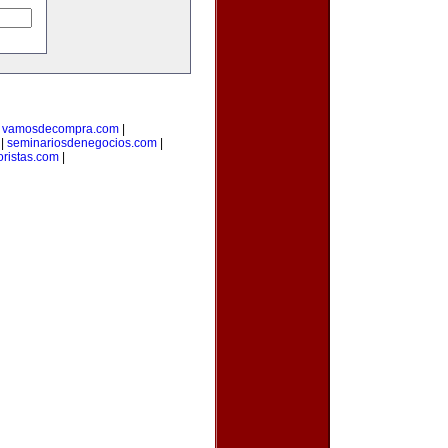
|
vamosdecompra.com
|
|
seminariosdenegocios.com
|
oristas.com
|