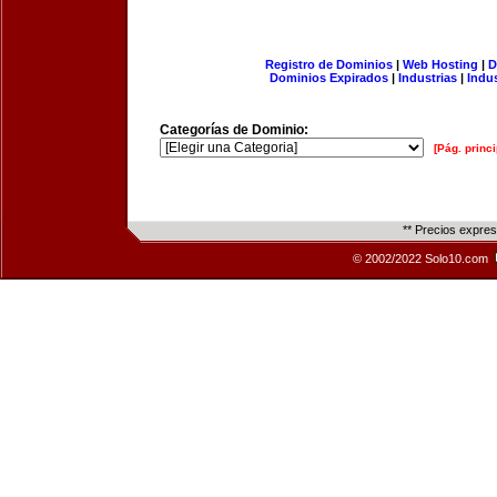
Registro de Dominios
|
Web Hosting
|
D
Dominios Expirados
|
Industrias
|
Indu
Categorías de Dominio:
[Pág. princi
** Precios expre
© 2002/2022 Solo10.com