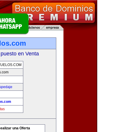
los.com
 puesto en Venta
VUELOS.COM
s.com
ospedaje
os.com
tas
ealizar una Oferta