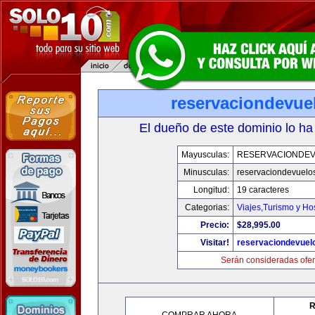
reservaciondevue
El dueño de este dominio lo ha
Mayusculas:
RESERVACIONDE
Minusculas:
reservaciondevuelo
Longitud:
19 caracteres
Categorias:
Viajes,Turismo y H
Precio:
$28,995.00
Visitar!
reservaciondevuel
Serán consideradas ofer
R